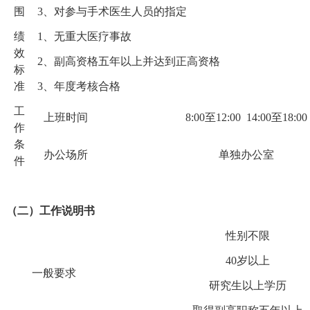
围
3
、对参与手术医生人员的指定
绩
1
、无重大医疗事故
效
2
、副高资格五年以上并达到正高资格
标
准
3
、年度考核合格
工
上班时间
8:00
至
12:00 14:00
至
18:00
作
条
办公场所
单独办公室
件
（二）工作说明书
性别不限
40
岁以上
一般要求
研究生以上学历