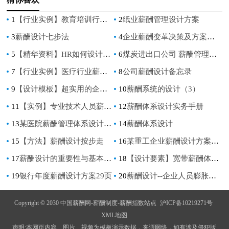
1
【行业实例】教育培训行业薪酬体系设计方案
2
纸业薪酬管理设计方案
3
薪酬设计七步法
4
企业薪酬变革决策及方案设计
5
【精华资料】HR如何设计宽带薪酬？（设计指导）
6
煤炭进出口公司 薪酬管理办法
7
【行业实例】医疗行业薪酬体系设计方案
8
公司薪酬设计备忘录
9
【设计模板】超实用的企业宽带薪酬设计案例
10
薪酬系统的设计（3）
11
【实例】专业技术人员薪酬设计
12
薪酬体系设计实务手册
13
某医院薪酬管理体系设计方案)
14
薪酬体系设计
15
【方法】薪酬设计按步走
16
某重工企业薪酬设计方案（37页）
17
薪酬设计的重要性与基本命题
18
【设计要素】宽带薪酬体系的设计流程4大要素
19
银行年度薪酬设计方案29页
20
薪酬设计--企业人员膨胀时的薪酬设计
Copyright © 2030 中国薪酬网-薪酬制度-薪酬指数站点
沪ICP备10219271号
XML地图
声明:本网页内容、图片、视频为模板演示数据，来源网络，如有涉及侵犯版