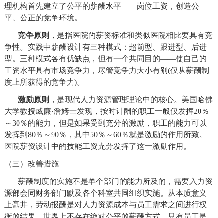
理机构首先建立了公平的薪酬水平
——岗位工资，创造公
平、公正的竞争环境。
竞争原则
，是指医院的薪资标准和类似医院相比要具有竞
争性。实践中薪酬设计有三种模式：超前型、跟进型、后进
型。三种模式各有优缺点，但有一个共同目的
——使自己的
工资水平具有市场竞争力，尽管竞争力大小有别
(
仅从薪酬制
度上所获得的竞争力
)
。
激励原则
，是现代人力资源管理理论中的核心。美国哈佛
大学教授威廉
·詹姆士发现，按时计酬的职工一般仅发挥
20
％
～
30
％的能力，但是如果受到充分的激励，职工的能力可以
发挥到
80
％～
90
％，其中
50
％～
60
％就是激励的作用所致。
医院薪资设计中的技能工资充分发挥了这一激励作用。
（三）改善措施
薪酬制度的实施不是单个部门的能力所及的，需要入力资
源部会同财务部门默及各个科室共同组织实施。从本质意义
上毫井，劳动报酬是对人力资源成本与员工需求之间进行权
衡的结果。世界上不存在绝对公平的薪酬方式，只有员工是