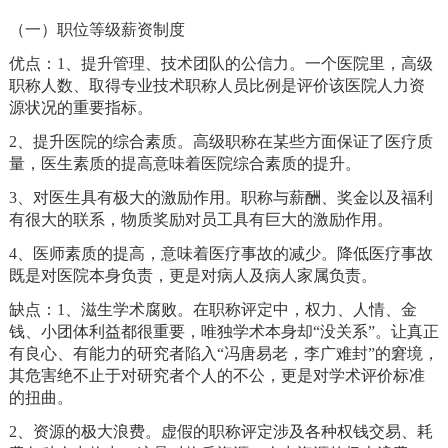
（一）职位等级薪资制度
优点：
1
、
提升管理、技术团队的公信力。一个
医院
里，高级
职称人数、取得专业技术职称人员比例是评价该
医院
人力资
源状况的重要指标。
2
、提升医院的综合素质。高级职称在某些方面保证了医疗质
量，医生素质的提高意味着医院综合素质的提升。
3
、对医生具有极大的激励作用。职称与薪酬、奖金以及福利
有很大的联系，物质奖励对员工具有巨大的激励作用。
4
、医师素质的提高，意味着医疗事故的减少。降低医疗事故
既是对医院本身负责，更是对病人及病人家属负责。
缺点：
1
、滋生学术腐败。
在职称评定中，权力、人情、金
钱、小团体利益都很重要，唯独学术本身却
“
没关系
”
。让真正
有良心、有能力的研究者陷入
“
冯唐易老，李广难封
”
的窘境，
其危害绝不止于对研究者个人的不公，更是对学术评价标准
的扭曲。
2
、资源的极大浪费。虚假的职称评定涉及各种权钱交易、耗