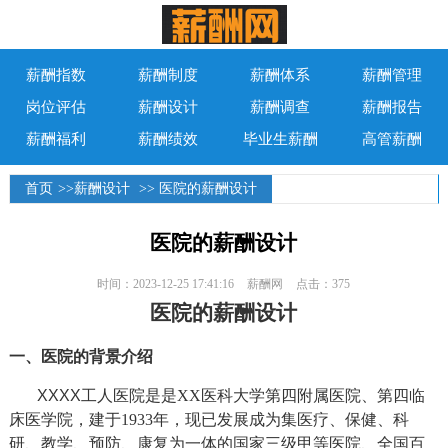
薪酬指数
薪酬制度
薪酬体系
薪酬管理
岗位评估
薪酬设计
薪酬调查
薪酬报告
薪酬福利
薪酬绩效
毕业生薪酬
高管薪酬
首页
>>
薪酬设计
>> 医院的薪酬设计
医院的薪酬设计
时间：2023-12-25 17:41:16
薪酬网
点击：375
医院的薪酬设计
一、医院的背景介绍
XXXX
工人
医院是是
XX
医科大学第四附属医院、第四临
床医学院，建于
1933
年，现已发展成为集医疗、保健、科
研、教学、预防、康复为一体的国家三级甲等医院、全国百