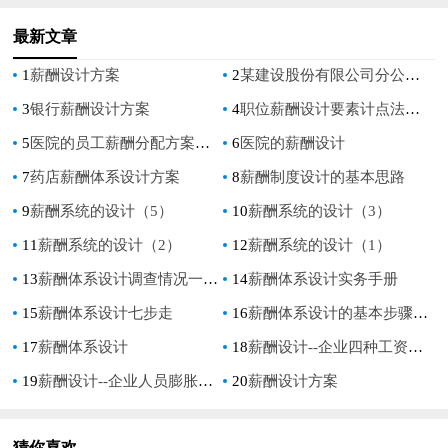
最新文章
1
薪酬设计方案
2
某建设股份有限公司分公司关键岗位薪酬设计方案
3
银行薪酬设计方案
4
职位薪酬设计要素计点法举例
5
医院的员工薪酬分配方案设计
6
医院的薪酬设计
7
药店薪酬体系设计方案
8
薪酬制度设计的基本思路
9
薪酬系统的设计（5）
10
薪酬系统的设计（3）
11
薪酬系统的设计（2）
12
薪酬系统的设计（1）
13
薪酬体系设计调查情况一览表
14
薪酬体系设计实务手册
15
薪酬体系设计七步走
16
薪酬体系设计的基本步骤与内容
17
薪酬体系设计
18
薪酬设计--企业四种工资制度比较
19
薪酬设计--企业人员膨胀时的薪酬设计
20
薪酬设计方案
猜你喜欢