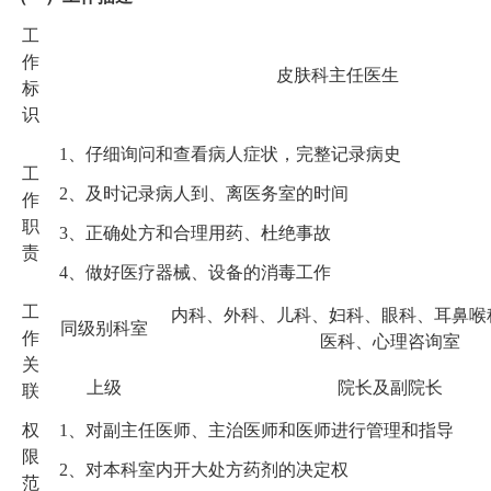
工
作
皮肤科主任医生
标
识
1
、仔细询问和查看病人症状，完整记录病史
工
2
、及时记录病人到、离医务室的时间
作
职
3
、正确处方和合理用药、杜绝事故
责
4
、做好医疗器械、设备的消毒工作
工
内科、外科、儿科、妇科、眼科、耳鼻喉
同级别科室
作
医科、心理咨询室
关
上级
院长及副院长
联
权
1
、对副主任医师、主治医师和医师进行管理和指导
限
2
、对本科室内开大处方药剂的决定权
范