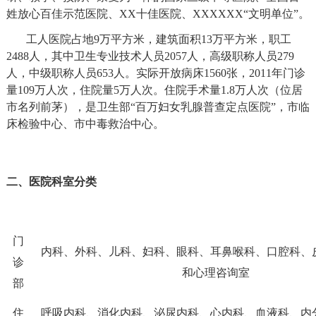
姓放心百佳示范医院、
XX
十佳医院、
XXXXXX
“
文明单位
”
。
工人医院
占地
9
万平方米，建筑面积
13
万平方米，职工
2488
人，其中卫生专业技术人员
2057
人，高级职称人员
279
人，中级职称人员
653
人。实际开放病床
1560
张，
2011
年门诊
量
109
万人次，住院量
5
万人次。住院手术量
1.8
万人次（
位居
市名列前茅），是卫生部
“
百万妇女乳腺普查定点医院
”
，市临
床检验中心、市中毒救治中心。
二、医院科室分类
门
内科、外科、儿科、妇科、眼科、耳鼻喉科、口腔科、
诊
和心理咨询室
部
住
呼吸内科、消化内科、泌尿内科、心内科、血液科、内