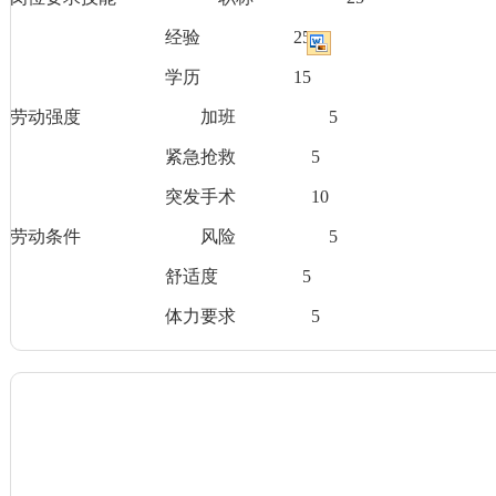
经验
25
学历
15
劳动强度
加班
5
紧急抢救
5
突发手术
10
劳动条件
风险
5
舒适度
5
体力要求
5