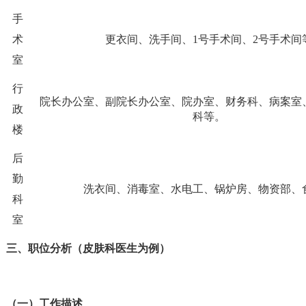
手
术
更衣间、洗手间、
1
号手术间、
2
号手术间
室
行
院长办公室、副院长办公室、院办室、财务科、病案室
政
科等。
楼
后
勤
洗衣间、消毒室、水电工、锅炉房、物资部、
科
室
三、职位分析（皮肤科医生为例）
（一）工作描述