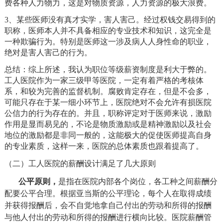
费各种人力物力，这是对物质资源，人力资源的极大浪费。
3
、某些医师没有真才实学，害人害己。经过权钱交易得到的
职称，医师本人并不具备相应的专业技术和知识，这完全是
一种欺骗行为。特别是医师这一涉及病人人身性命的职业，
绝对是害人害己的行为。
总结：综上所述，我认为职位等级薪资制度是利大于弊的。
工人医院作为一家三级甲等医院，一定有着严格的考核体
系，和较为完善的监督机制。腐败肯定存在，但是不会多，
可能只存在于某一细小环节上，医院绝对不会允许有损医院
公信力的行为存在的。并且，职称评定对于医师来说，激励
作用是显而易见的，不论是物质激励或是精神激励以及社会
地位的激励都是非同一般的，这能极大的促使医师提高自身
的专业素质，这样一来，医院的总体素质也跟着提高了。
（二）工人医院的薪酬设计满足了几大原则
公平原则，
是指在医院内部各个岗位，各工种之间薪酬分
配要公平合理。根据亚当斯的公平理论，每个人在取得成绩
并获得报酬后，会不自觉地拿自己付出的劳动和所得的报酬
与他人付出的劳动和所得的报酬进行横向比较。医院薪酬管