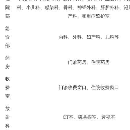
院
科、小儿科、感染科、骨科、神经外科、肝胆外科、泌
部
产科、和重症监护室
急
诊
内科、外科、妇产科、儿科等
部
药
门诊药房、住院药房
房
收
费
门诊收费窗口、住院收费窗口
室
放
射
CT
室、磁共振室、透视室
科