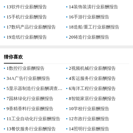
13
软件行业薪酬报告
14
装饰装潢行业薪酬报告
15
手机行业薪酬报告
16
手游行业薪酬报告
17
数码产品行业薪酬报告
18
造船/重工行业薪酬报告
19
造纸行业薪酬报告
20
铸造行业薪酬报告
猜你喜欢
1
数控行业薪酬报告
2
视频机械行业薪酬报告
3
4A广告行业薪酬报告
4
客运服务行业薪酬报告
5
显示器制造行业薪酬调查报告
6
海洋工程行业薪酬报告
7
园林绿化行业薪酬报告
8
智能家居行业薪酬报告
9
香精香料行业薪酬报告
10
学校行业薪酬报告
11
工业自动化行业薪酬报告
12
市政行业薪酬报告
13
餐饮服务行业薪酬报告
14
照明行业薪酬报告