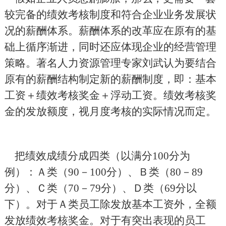
较完备的绩效考核制度和符合企业业务发展状
况的薪酬体系。薪酬体系的改革应在原有的基
础上循序渐进，同时还应体现企业的经营管理
策略。著名人力资源管理专家刘武认为要结合
原有的薪酬结构制定新的薪酬制度，即：基本
工资＋绩效考核奖金＋浮动工资。绩效考核奖
金的发放额度，视月度考核的实际情况而定。
把绩效成绩分成四类（以满分
100
分为
例）：Ａ类（
90
－
100
分）、Ｂ类（
80
－
89
分）、Ｃ类（
70
－
79
分）、Ｄ类（
69
分以
下）。对于Ａ类员工除发放基本工资外，全额
发放绩效考核奖金。对于有突出表现的员工