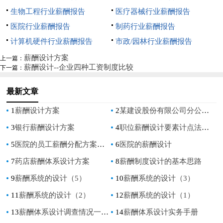
生物工程行业薪酬报告
医疗器械行业薪酬报告
医院行业薪酬报告
制药行业薪酬报告
计算机硬件行业薪酬报告
市政/园林行业薪酬报告
薪酬设计方案
上一篇：
薪酬设计--企业四种工资制度比较
下一篇：
最新文章
1
薪酬设计方案
2
某建设股份有限公司分公司关键岗位薪酬设计方案
3
银行薪酬设计方案
4
职位薪酬设计要素计点法举例
5
医院的员工薪酬分配方案设计
6
医院的薪酬设计
7
药店薪酬体系设计方案
8
薪酬制度设计的基本思路
9
薪酬系统的设计（5）
10
薪酬系统的设计（3）
11
薪酬系统的设计（2）
12
薪酬系统的设计（1）
13
薪酬体系设计调查情况一览表
14
薪酬体系设计实务手册