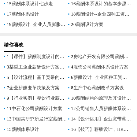
15
薪酬体系设计七步走
16
薪酬体系设计的基本步骤与内容
17
薪酬体系设计
18
薪酬设计--企业四种工资制度比较
19
薪酬设计--企业人员膨胀时的薪酬设计
20
薪酬设计方案
猜你喜欢
1
【课件】薪酬制度设计的基本思路[1]
2
房地产开发有限公司薪酬设计方案
3
某重工企业薪酬设计方案（37页）
4
服饰公司薪酬体系设计方案
5
【设计流程】基于宽带的薪酬体系设计（内含流程图）
6
薪酬设计--企业四种工资制度比较
7
企业薪酬变革决策及方案设计
8
生产中心薪酬改革方案设计提案（李总提案）
9
【行业实例】餐饮行业薪酬体系设计方案
10
薪酬结构的原理及其设计方法p
11
中石化公司薪酬设计方案
12
公司销售人员薪酬体系设计方案
13
中国某研究所发行室薪酬设计方案
14
【设计运用】企业宽带薪酬的设计运用（内含计算公式）
15
薪酬体系设计
16
【技巧】薪酬设计，HR离不开这三大“基本原则”