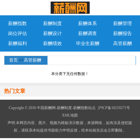
薪酬指数
薪酬制度
薪酬体系
薪酬管理
岗位评估
薪酬设计
薪酬调查
薪酬报告
薪酬福利
薪酬绩效
毕业生薪酬
高管薪酬
首页
高管薪酬
>>
本分类下无任何数据！
热门文章
Copyright © 2030 中国薪酬网-薪酬制度-薪酬指数站点
沪ICP备10219271号
XML地图
声明:本网页内容、图片、视频为模板演示数据，来源网络，如有涉及侵犯版
权，请联系本站提供书面权力申明反馈，经本站核实后会立即删除。