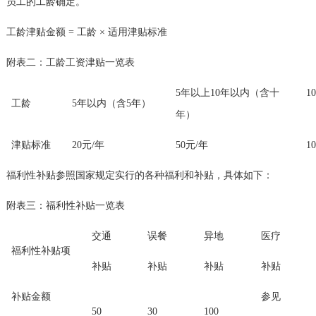
员工的工龄确定。
工龄津贴金额
=
工龄 × 适用津贴标准
附表二：工龄工资津贴一览表
5
年以上
10
年以内（含十
10
工龄
5
年以内（含
5
年）
年）
津贴标准
20
元
/
年
50
元
/
年
10
福利性补贴参照国家规定实行的各种福利和补贴，具体如下：
附表三：福利性补贴一览表
交通
误餐
异地
医疗
福利性补贴项
补贴
补贴
补贴
补贴
补贴金额
参见
50
30
100