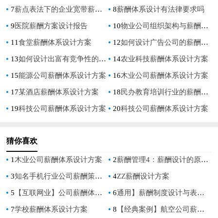
7
薪点表法下的企业宽带薪酬体系设计
8
薪酬体系设计有法律要求吗
9
医院薪酬方案设计报告
10
物业公司组织架构与薪酬设计(修订版)
11
食堂薪酬体系设计方案
12
如何设计广告公司的薪酬体系
13
如何设计出富有竞争性的薪酬制度
14
农业科技薪酬体系设计方案
15
能源公司薪酬体系设计方案
16
木业公司薪酬体系设计方案
17
某酒店薪酬体系设计方案
18
民办教育培训行业的薪酬体系设计
19
科技公司薪酬体系设计方案
20
科技公司薪酬体系设计方案
猜你喜欢
1
木业公司薪酬体系设计方案
2
薪酬管理4：薪酬设计的原则和主要考虑的因素
3
知名手机行业公司薪酬策略设计
4
ZZ薪酬设计方案
5
【互联网业】公司薪酬体系设计方案及标准
6
通用】薪酬制度设计与表格大全
7
学校薪酬体系设计方案
8
【经典案例】航空公司薪酬体系的设计