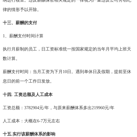
纳进行核查。违反薪酬保密相关规定的一律视为严重违反公司劳动纪
律的情形予以开除。
十三、薪酬的支付
1
、薪酬支付时间计算
执行月薪制的员工，日工资标准统一按国家规定的当年月平均上班天
数计算。
薪酬支付时间：当月工资为下月
10
日。遇到单休日及假期，提前至休
息日的前一个工作日发放。
十四
.
工资总额及人工成本
工资总额：
3782904
元
/
年，与原来薪酬体系多出
219960
元
/
年
人工成本：大概在
6-7
万元左右
十五
.
实行该薪酬体系的影响