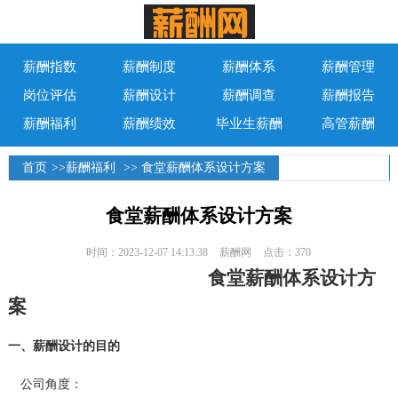
薪酬指数
薪酬制度
薪酬体系
薪酬管理
岗位评估
薪酬设计
薪酬调查
薪酬报告
薪酬福利
薪酬绩效
毕业生薪酬
高管薪酬
首页
>>
薪酬福利
>> 食堂薪酬体系设计方案
食堂薪酬体系设计方案
时间：2023-12-07 14:13:38
薪酬网
点击：370
食堂
薪酬体系
设计方
案
一、薪酬设计的目的
公司角度：