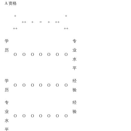
A 资格
+
+
++
+
=
+
++
++
++
学
专
历
业
O
O
O
O
O
O
O
水
平
学
经
O
O
O
O
O
O
O
历
验
专
经
业
验
O
O
O
O
O
O
O
水
平