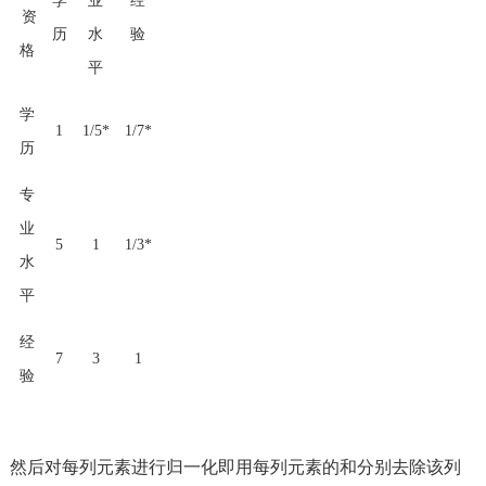
学
业
经
资
历
水
验
格
平
学
1
1/5*
1/7*
历
专
业
5
1
1/3*
水
平
经
7
3
1
验
然后对每列元素进行归一化即用每列元素的和分别去除该列