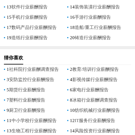
13
软件行业薪酬报告
14
装饰装潢行业薪酬报告
15
手机行业薪酬报告
16
手游行业薪酬报告
17
数码产品行业薪酬报告
18
造船/重工行业薪酬报告
19
造纸行业薪酬报告
20
铸造行业薪酬报告
猜你喜欢
1
社科院行业薪酬调查报告
2
教育/培训行业薪酬报告
3
安防监控行业薪酬报告
4
影视传媒行业薪酬报告
5
期货行业薪酬报告
6
家电行业薪酬报告
7
塑料行业薪酬报告
8
冰箱行业薪酬调查报告
9
厨卫行业薪酬报告
10
纺织机械行业薪酬报告
11
中小学校行业薪酬报告
12
IT服务行业薪酬报告
13
生物工程行业薪酬报告
14
风险投资行业薪酬报告