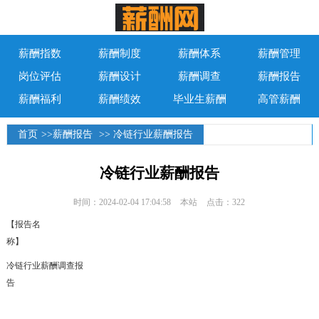
薪酬指数
薪酬制度
薪酬体系
薪酬管理
岗位评估
薪酬设计
薪酬调查
薪酬报告
薪酬福利
薪酬绩效
毕业生薪酬
高管薪酬
首页
>>
薪酬报告
>> 冷链行业薪酬报告
冷链行业薪酬报告
时间：2024-02-04 17:04:58
本站
点击：322
【报告名
称】
冷链行业薪酬调查报
告