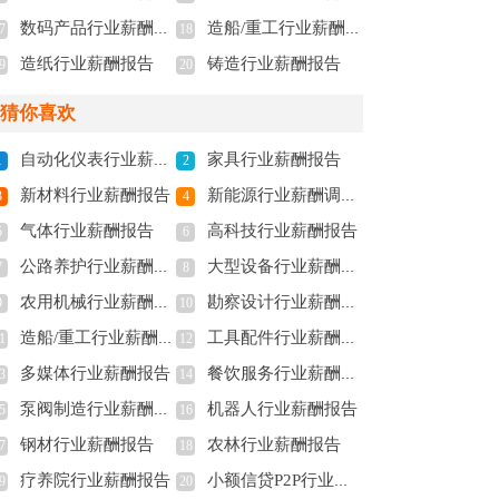
数码产品行业薪酬报告
造船/重工行业薪酬报告
7
18
造纸行业薪酬报告
铸造行业薪酬报告
9
20
猜你喜欢
自动化仪表行业薪酬调查报告
家具行业薪酬报告
1
2
新材料行业薪酬报告
新能源行业薪酬调查报告
3
4
气体行业薪酬报告
高科技行业薪酬报告
5
6
公路养护行业薪酬报告
大型设备行业薪酬报告
7
8
农用机械行业薪酬报告
勘察设计行业薪酬报告
9
10
造船/重工行业薪酬报告
工具配件行业薪酬报告
1
12
多媒体行业薪酬报告
餐饮服务行业薪酬报告
3
14
泵阀制造行业薪酬调查报告
机器人行业薪酬报告
5
16
钢材行业薪酬报告
农林行业薪酬报告
7
18
疗养院行业薪酬报告
小额信贷P2P行业薪酬报告
9
20