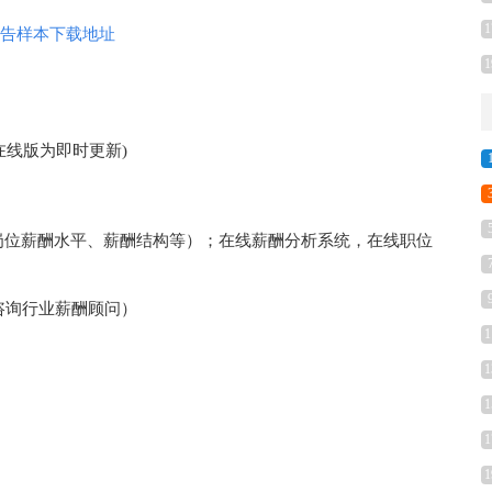
1
告样本下载地址
1
 (在线版为即时更新)
岗位薪酬水平、薪酬结构等）；在线薪酬分析系统，在线职位
咨询行业薪酬顾问）
1
1
1
1
1