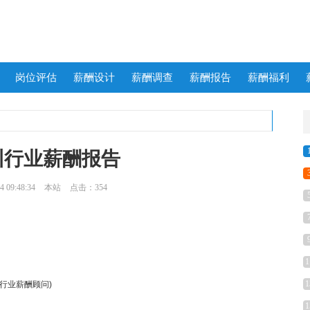
岗位评估
薪酬设计
薪酬调查
薪酬报告
薪酬福利
训行业薪酬报告
 09:48:34
本站
点击：354
名称】
薪酬调查报告
介绍】
1
1
询行业薪酬顾问)
1